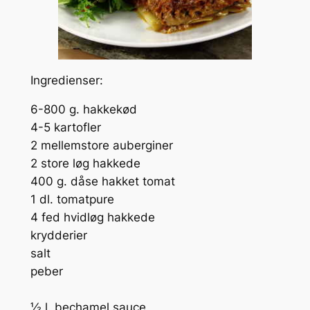
Ingredienser:
6-800 g. hakkekød
4-5 kartofler
2 mellemstore auberginer
2 store løg hakkede
400 g. dåse hakket tomat
1 dl. tomatpure
4 fed hvidløg hakkede
krydderier
salt
peber
½ l. bechamel sauce