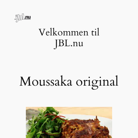
Spring
til
indhold
Velkommen til
JBL.nu
Moussaka original