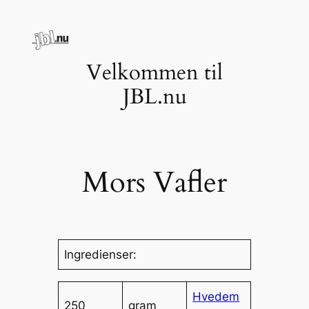
Spring
til
indhold
Velkommen til
JBL.nu
Mors Vafler
Ingredienser:
Hvedem
250
gram