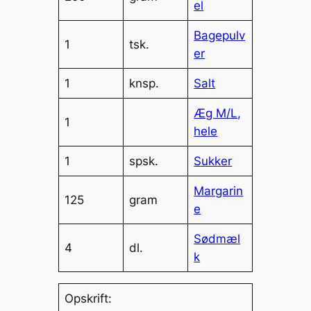
el
Bagepulv
1
tsk.
er
1
knsp.
Salt
Æg M/L,
1
hele
1
spsk.
Sukker
Margarin
125
gram
e
Sødmæl
4
dl.
k
Opskrift: