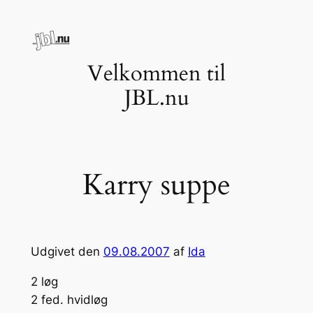
Spring
til
indhold
Velkommen til
JBL.nu
Karry suppe
Udgivet den
09.08.2007
af
Ida
2 løg
2 fed. hvidløg