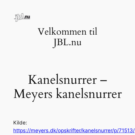
Spring
til
indhold
Velkommen til
JBL.nu
Kanelsnurrer –
Meyers kanelsnurrer
Kilde:
https://meyers.dk/opskrifter/kanelsnurrer/p/71513/