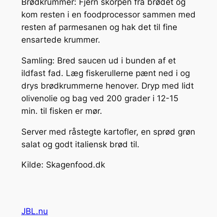
Brødkrummer: Fjern skorpen fra brødet og
kom resten i en foodprocessor sammen med
resten af parmesanen og hak det til fine
ensartede krummer.
Samling: Bred saucen ud i bunden af et
ildfast fad. Læg fiskerullerne pænt ned i og
drys brødkrummerne henover. Dryp med lidt
olivenolie og bag ved 200 grader i 12-15
min. til fisken er mør.
Server med råstegte kartofler, en sprød grøn
salat og godt italiensk brød til.
Kilde: Skagenfood.dk
JBL.nu