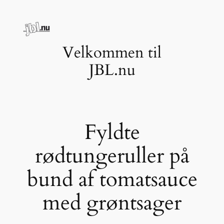
Spring
til
indhold
Velkommen til
JBL.nu
Fyldte
rødtungeruller på
bund af tomatsauce
med grøntsager