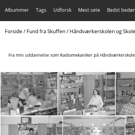
Albummer
Tags
Udforsk
Mest sete
Bedst bedø
Forside
/
Fund fra Skuffen
/
Håndværkerskolen og Skol
Fra min uddannelse som Radiomekaniker på Håndværkerskolen i